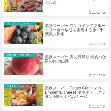
ジル産
2018.07.29
ワンコインでブルーベリー狩り食べ放題
業務スーパー ワンコインでブルー
ベリー食べ放題を実現する旅in千
葉県八街市
2018.07.28
弾丸日帰り 桃食べ放題in山梨
業務スーパー 弾丸日帰り 桃食べ放
題の旅 in山梨
2018.07.26
冷凍食品
業務スーパー Potato Gratin with
Emmental cheese 冷凍ポテトグラ
タン4個入り ベルギー産
2018.07.24