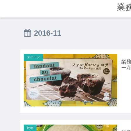
業
2016-11
スイーツ
業務
ー
乾物