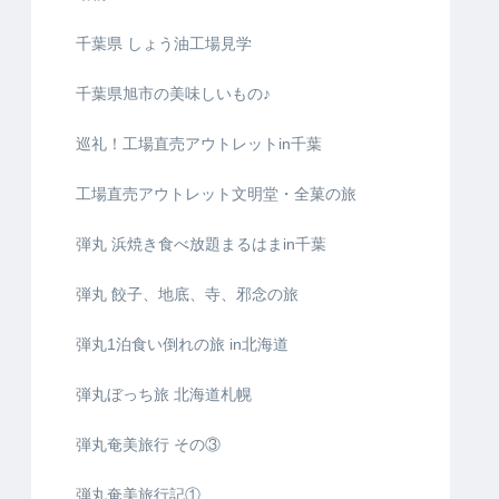
千葉県 しょう油工場見学
千葉県旭市の美味しいもの♪
巡礼！工場直売アウトレットin千葉
工場直売アウトレット文明堂・全菓の旅
弾丸 浜焼き食べ放題まるはまin千葉
弾丸 餃子、地底、寺、邪念の旅
弾丸1泊食い倒れの旅 in北海道
弾丸ぼっち旅 北海道札幌
弾丸奄美旅行 その③
弾丸奄美旅行記①