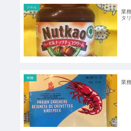
ジャム
業務
タ
乾物
業務