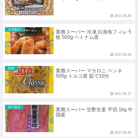
2017.05.29
冷凍食品
業務スーパー 冷凍 白身魚フィレ 5
枚 500g ベトナム産
2017.05.28
乾物
業務スーパー マカロニ ペンネ
500g トルコ産 茹で10分
2017.05.27
加工食品
業務スーパー 甘酢生姜 平切 1kg 中
国産
2017.05.26