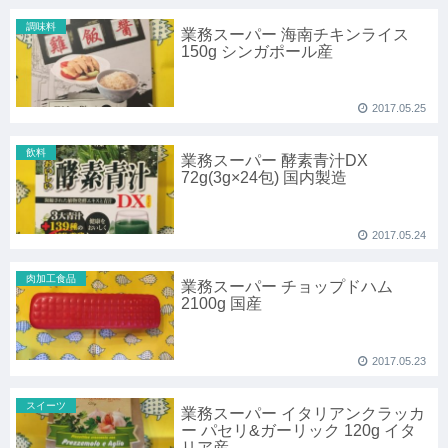
調味料
業務スーパー 海南チキンライス
150g シンガポール産
2017.05.25
飲料
業務スーパー 酵素青汁DX
72g(3g×24包) 国内製造
2017.05.24
肉加工食品
業務スーパー チョップドハム
2100g 国産
2017.05.23
スイーツ
業務スーパー イタリアンクラッカ
ー パセリ&ガーリック 120g イタ
リア産