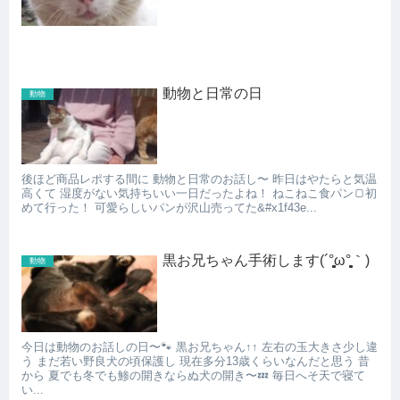
動物と日常の日
動物
後ほど商品レポする間に 動物と日常のお話し〜 昨日はやたらと気温
高くて 湿度がない気持ちいい一日だったよね！ ねこねこ食パン🍞初
めて行った！ 可愛らしいパンが沢山売ってた&#x1f43e...
黒お兄ちゃん手術します(´°̥̥̥̥̥̥̥̥ω°̥̥̥̥̥̥̥̥｀)
動物
今日は動物のお話しの日〜🐾 黒お兄ちゃん↑↑ 左右の玉大きさ少し違
う まだ若い野良犬の頃保護し 現在多分13歳くらいなんだと思う 昔
から 夏でも冬でも鯵の開きならぬ犬の開き〜💤 毎日へそ天で寝て
い...