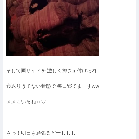
そして両サイドを 激しく押さえ付けられ
寝返りうてない状態で 毎日寝てまーすww
メメもいるね↑↑♡
さっ！明日も頑張るどー💪💪💪