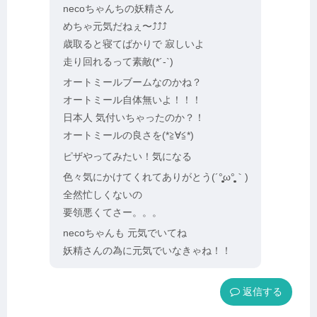
necoちゃんちの妖精さん
めちゃ元気だねぇ〜⤴︎⤴︎⤴︎
歳取ると寝てばかりで 寂しいよ
走り回れるって素敵(*´-`)
オートミールブームなのかね？
オートミール自体無いよ！！！
日本人 気付いちゃったのか？！
オートミールの良さを(*≧∀≦*)
ピザやってみたい！気になる
色々気にかけてくれてありがとう(´°̥̥̥̥̥̥̥̥ω°̥̥̥̥̥̥̥̥｀)
全然忙しくないの
要領悪くてさー。。。
necoちゃんも 元気でいてね
妖精さんの為に元気でいなきゃね！！
返信