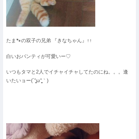
たま🐾の双子の兄弟 『きなちゃん』↑↑
白いおパンティが可愛いー♡
いつもタマと2人でイチャイチャしてたのにね。。。逢
いたいョー(´°̥̥̥̥̥̥̥̥ω°̥̥̥̥̥̥̥̥｀)