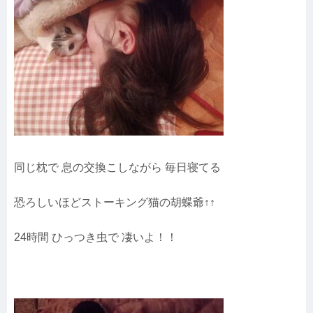
同じ枕で 息の交換こしながら 毎日寝てる
恐ろしいほどストーキング猫の胡蝶爺↑↑
24時間 ひっつき虫で 凄いよ！！