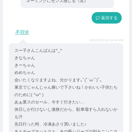
ネーミングにセンス感じる（笑）
返信
手羽先
2021年3月3日 10:04 PM
スー子さんこんばんは^_^
きなちゃん
きーちゃん
めめちゃん
会いたくなりますよね、分かります｡ﾟ(ﾟ´ω`ﾟ)ﾟ｡
東京でじゃんじゃん稼いで下さいね！かわいい子供たち
のために( ^ω^ )
あぁ業スのセール、今すぐ行きたい…
休日しか行けないし激狭だから、駐車場すら入れないか
も汗
先日行った時、冷凍あさり買いました♪
あとチーズホットクと、あの瓶シリーズの刻みニンニク