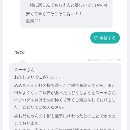
一緒に楽しんでもらえると嬉しいです(๑˃̵ᴗ˂̵)
安くて早くてそこそこ旨い！！
最高⤴︎⤴︎⤴︎
返信
neco
2021年3月18日 10:02 PM
スー子さん
お久しぶりでございます。
めめちゃんが虹の橋を渡ったご報告を読んでから、また
何かよくないご報告があったらどうしようとスー子さん
のブログを開けるのが怖くて暫くご無沙汰しておりまし
た、ビビリでごめんなさい。
黒お兄ちゃんの手術も無事に終わったとのことでホッと
しております。