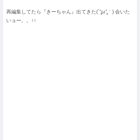
再編集してたら『きーちゃん』出てきた(´°̥̥̥̥̥̥̥̥ω°̥̥̥̥̥̥̥̥｀) 会いた
いョー。。↑↑