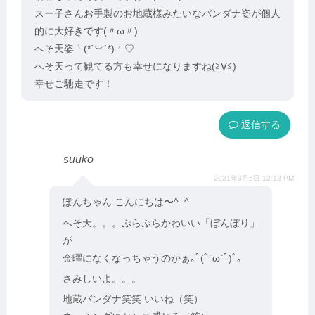
スー子さんお手製のお地蔵様みたいなバンダナ姿が個人
的に大好きです(〃ω〃)
へそ天姿╰(*´︶`*)╯♡
へそ天って観てる方も幸せになりますね(≧∀≦)
幸せご馳走です！
返信
suuko
2021年3月5日 12:12 PM
ぽんちゃん こんにちは〜^_^
へそ天。。。ぷらぷらかわいい「ぼんぼり」
が
金曜になくなっちゃうのかぁ｡ﾟ(ﾟ´ω`ﾟ)ﾟ｡
さみしいよ。。。
地蔵バンダナ笑笑 いいね（笑）