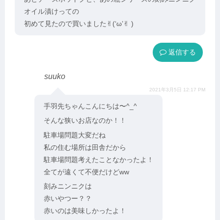
オイル漬けっての
初めて見たので買いました✌︎(‘ω’✌︎ )
返信
suuko
2021年3月5日 12:17 PM
手羽先ちゃんこんにちは〜^_^
そんな狭いお店なのか！！
駐車場問題大変だね
私の住む場所は田舎だから
駐車場問題考えたことなかったよ！
全てが遠くて不便だけどww
刻みニンニクは
赤いやつー？？
赤いのは美味しかったよ！