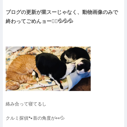
ブログの更新が業スーじゃなく、動物画像のみで
終わってごめんョー🙇‍♀️💦💦💦
絡み合って寝てるし
クルミ探偵🐾首の角度が👀💦