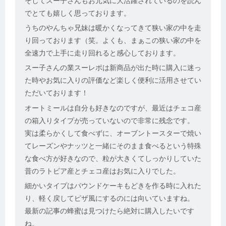
そしてスー子さんもお元気に大活躍されているのを読ん
でとても嬉しく思っております。
うちのやんちゃ兄妹は暖かくなってきて狭い家の中を走
り回っております（笑。よくも、まぁこの狭い家の中を
全速力で上手に走り回れると感心しております。
スー子さんの業スーレポは新商品が出た時に購入に迷っ
た時やお気に入りの評価など楽しく便利に活用させてい
ただいております！
オートミールは自分も好きなのですが、最近はチェコ産
の箱入りタイプが売っていないので非常に残念です。
実は柔らかくして食べずに、オーブントースターで焼い
てレーズンやナッツと一緒にそのまま食べるという特殊
な食べ方が好きなので、粒が大きくてしっかりしていた
昔のラトビア産とチェコ産はお気に入りでした。
細かいタイプはパウンドケーキもどきを作る時に入れた
り、軽く戻してピザ風にするのには向いていますね。
最新の記事の蜂蜜は見つけたら絶対に購入したいです
ね。