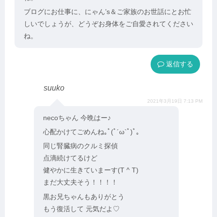
ブログにお仕事に、にゃん’s＆ご家族のお世話にとお忙
しいでしょうが、どうぞお身体をご自愛されてください
ね。
返信
suuko
2021年3月19日 7:13 PM
necoちゃん 今晩はー♪
心配かけてごめんね｡ﾟ(ﾟ´ω`ﾟ)ﾟ｡
同じ腎臓病のクルミ探偵
点滴続けてるけど
健やかに生きていまーす(T ^ T)
まだ大丈夫そう！！！！
黒お兄ちゃんもありがとう
もう復活して 元気だよ♡