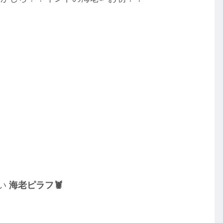
使い
海老ピラフ🦞