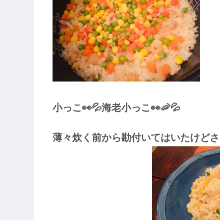
小っこ👀💦海老小っこ👀🦐💦
薄々炊く前から勘付いてはいたけどさ