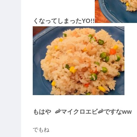
くなってしまったYO!!
もはや 🦐マイクロエビ🦐ですなww
でもね