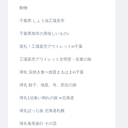
動物
千葉県 しょう油工場見学
千葉県旭市の美味しいもの♪
巡礼！工場直売アウトレットin千葉
工場直売アウトレット文明堂・全菓の旅
弾丸 浜焼き食べ放題まるはまin千葉
弾丸 餃子、地底、寺、邪念の旅
弾丸1泊食い倒れの旅 in北海道
弾丸ぼっち旅 北海道札幌
弾丸奄美旅行 その③