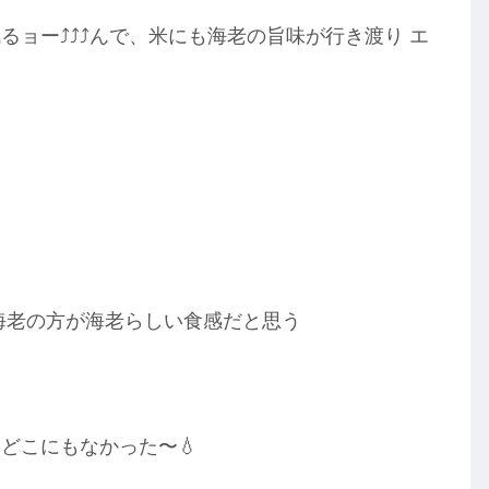
ー⤴︎⤴︎⤴︎んで、米にも海老の旨味が行き渡り エ
海老の方が海老らしい食感だと思う
どこにもなかった〜💧