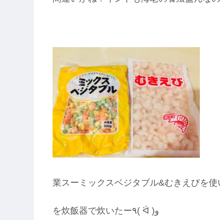
業スーミックスベジタブル&むきえびを
を炊飯器で炊いたー٩( ᐛ )و