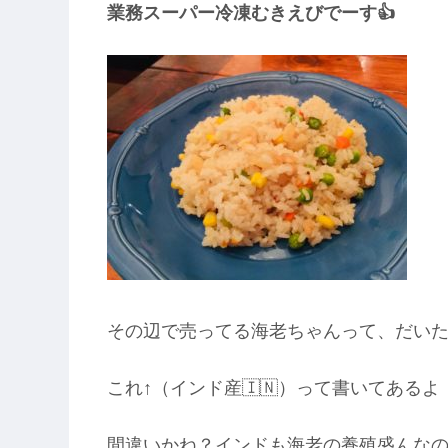
業務スーパー冷凍むきえびでーす👍
その辺で売ってる海老ちゃんって、だい
これ↑（インド産🇮🇳）って書いてあるよ
間違いかね？インドも海老の養殖盛んなの