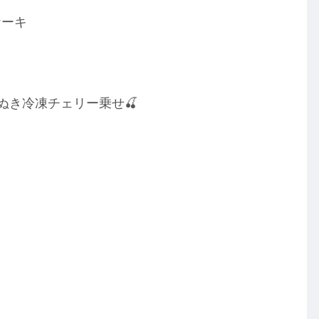
ケーキ
ぬき冷凍チェリー乗せ🍒