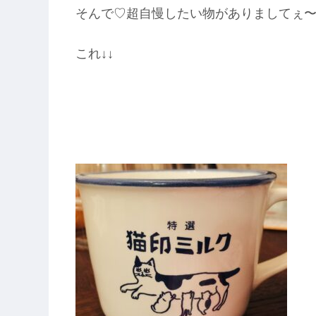
そんで♡超自慢したい物がありましてぇ〜〜〜 (´
これ↓↓