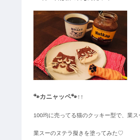
🐾カニャッペ🐾↑↑
100均に売ってる猫のクッキー型で、業
業スーのヌテラ擬きを塗ってみた♡