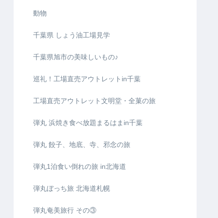
動物
千葉県 しょう油工場見学
千葉県旭市の美味しいもの♪
巡礼！工場直売アウトレットin千葉
工場直売アウトレット文明堂・全菓の旅
弾丸 浜焼き食べ放題まるはまin千葉
弾丸 餃子、地底、寺、邪念の旅
弾丸1泊食い倒れの旅 in北海道
弾丸ぼっち旅 北海道札幌
弾丸奄美旅行 その③