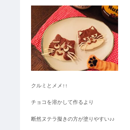
クルミとメメ↑↑
チョコを溶かして作るより
断然ヌテラ擬きの方が塗りやすい♪♪