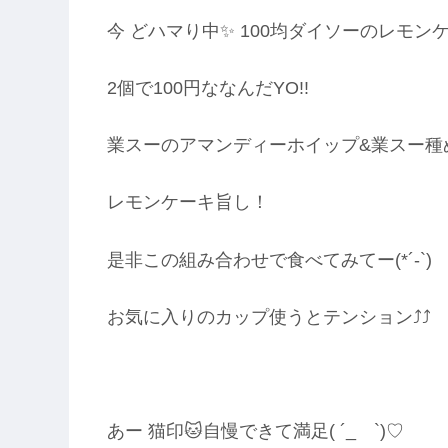
今 どハマり中✨ 100均ダイソーのレモン
2個で100円ななんだYO!!
業スーのアマンディーホイップ&業スー種
レモンケーキ旨し！
是非この組み合わせで食べてみてー(*´-`)
お気に入りのカップ使うとテンション⤴︎⤴︎
あー 猫印🐱自慢できて満足( ´_ゝ`)♡