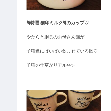
🐈特選 猫印ミルク🐈のカップ♡
やたらと胴長のお母さん猫が
子猫達にぱいぱい飲ませている図♡
子猫の仕草がリアル👀✨