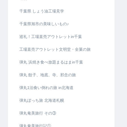
千葉県 しょう油工場見学
千葉県旭市の美味しいもの♪
巡礼！工場直売アウトレットin千葉
工場直売アウトレット文明堂・全菓の旅
弾丸 浜焼き食べ放題まるはまin千葉
弾丸 餃子、地底、寺、邪念の旅
弾丸1泊食い倒れの旅 in北海道
弾丸ぼっち旅 北海道札幌
弾丸奄美旅行 その③
弾丸奄美旅行記①