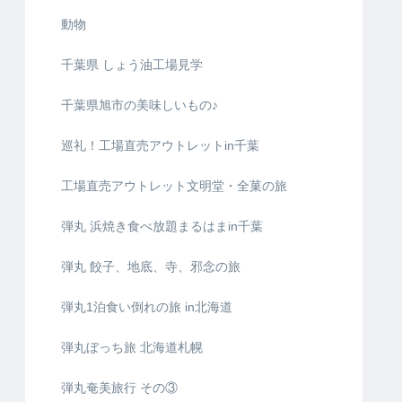
動物
千葉県 しょう油工場見学
千葉県旭市の美味しいもの♪
巡礼！工場直売アウトレットin千葉
工場直売アウトレット文明堂・全菓の旅
弾丸 浜焼き食べ放題まるはまin千葉
弾丸 餃子、地底、寺、邪念の旅
弾丸1泊食い倒れの旅 in北海道
弾丸ぼっち旅 北海道札幌
弾丸奄美旅行 その③