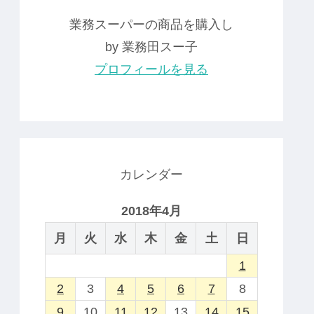
業務スーパーの商品を購入し
by 業務田スー子
プロフィールを見る
カレンダー
2018年4月
月
火
水
木
金
土
日
1
2
3
4
5
6
7
8
9
10
11
12
13
14
15