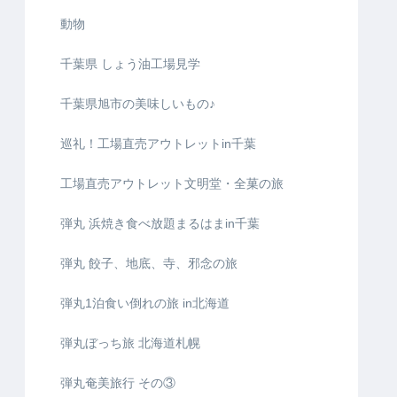
動物
千葉県 しょう油工場見学
千葉県旭市の美味しいもの♪
巡礼！工場直売アウトレットin千葉
工場直売アウトレット文明堂・全菓の旅
弾丸 浜焼き食べ放題まるはまin千葉
弾丸 餃子、地底、寺、邪念の旅
弾丸1泊食い倒れの旅 in北海道
弾丸ぼっち旅 北海道札幌
弾丸奄美旅行 その③