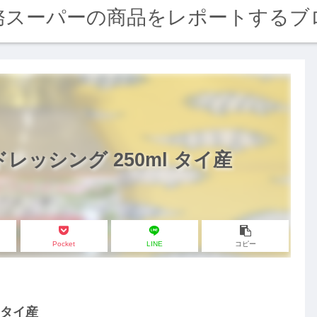
務スーパーの商品をレポートするブ
レッシング 250ml タイ産
Pocket
LINE
コピー
l タイ産