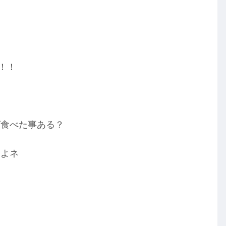
！！
グ食べた事ある？
たよネ