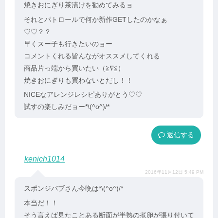
焼きおにぎり茶漬けを勧めてみるョ
それとパトロールで何か新作GETしたのかなぁ
♡♡？？
早くスー子も行きたいのョー
コメントくれる皆んながオススメしてくれる
商品片っ端から買いたい（≧∇≦）
焼きおにぎりも買わないとだし！！
NICEなアレンジレシピありがとう♡♡
試すの楽しみだョー*\(^o^)/*
返信
kenich1014
2016年11月12日 5:49 PM
スポンジバブさん今晩は*\(^o^)/*
本当だ！！
そう言えば見たことある断面が半熟の煮卵が張り付いて