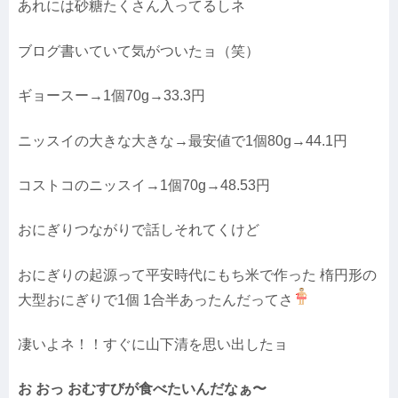
あれには砂糖たくさん入ってるしネ
ブログ書いていて気がついたョ（笑）
ギョースー→1個70g→33.3円
ニッスイの大きな大きな→最安値で1個80g→44.1円
コストコのニッスイ→1個70g→48.53円
おにぎりつながりで話しそれてくけど
おにぎりの起源って平安時代にもち米で作った 楕円形の
大型おにぎりで1個 1合半あったんだってさ
凄いよネ！！すぐに山下清を思い出したョ
お おっ おむすびが食べたいんだなぁ〜