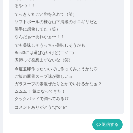
るやつ！！
てっきり丸ごと卵を入れて（笑）
ソフトボールの様な山下清級のオニギリだと
勝手に想像してた（笑）
なんだぁ〜あれかぁ〜！！
でも美味しそうっちゃ美味しそうかも
Best3には選ばないけど(￣▽￣)
煮卵って発想まずないな（笑）
今度煮卵作ったついでに作ってみようかな♡
ご飯の豚骨スープ味が難しいョ
ガラスープの素混ぜたりとかでいけるかなぁ？
ムムム！ 気になってきた！
クックパッドで調べてみる⤴︎⤴︎
コメントありがとう*\(^o^)/*
返信