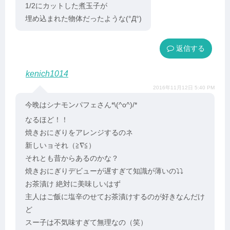
1/2にカットした煮玉子が
埋め込まれた物体だったような(°Д°)
返信
kenich1014
2016年11月12日 5:40 PM
今晩はシナモンパフェさん*\(^o^)/*
なるほど！！
焼きおにぎりをアレンジするのネ
新しいョそれ（≧∇≦）
それとも昔からあるのかな？
焼きおにぎりデビューが遅すぎて知識が薄いの⤵︎⤵︎
お茶漬け 絶対に美味しいはず
主人はご飯に塩辛のせてお茶漬けするのが好きなんだけ
ど
スー子は不気味すぎて無理なの（笑）