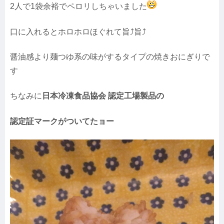
2人で1袋余裕でペロリしちゃいました
口に入れるとホロホロほぐれて旨⤴︎旨⤴︎
醤油感より麺つゆ系の味がするタイプの焼きおにぎりで
す
ちなみに
日本冷凍食品協会 認定工場製品の
認定証マークがついてたョー