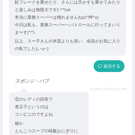
鮭フレークを乗せたり、さらには天かすも乗せてみたり
と楽しみは無限大です('-^*)ok
本当に業務スーパーは侮れませんね(o^艸^o)
今日は私も、業務スーパーへパトロールに行ってまいり
ま〜す(^^)
以上、スー子さんの本題よりも長い、余談がお気に入り
の私でした(｡･ω･)ゞ
返信
スポンジ・バブ
2016年11月12日 2:14 PM
②のレディの回答で
煮玉子というのは
コンビニのですよね
確か、
とんこつスープの味飯おにぎりに