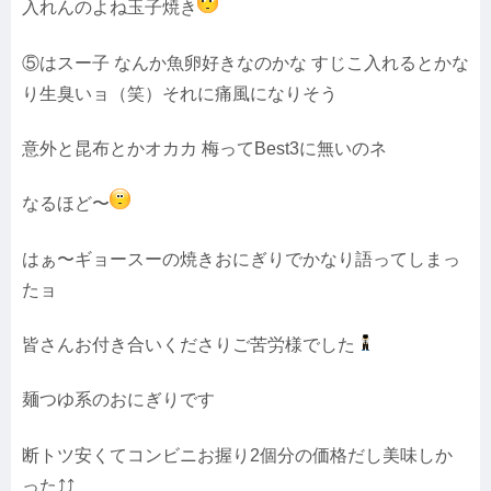
入れんのよね玉子焼き
⑤はスー子 なんか魚卵好きなのかな すじこ入れるとかな
り生臭いョ（笑）それに痛風になりそう
意外と昆布とかオカカ 梅ってBest3に無いのネ
なるほど〜
はぁ〜ギョースーの焼きおにぎりでかなり語ってしまっ
たョ
皆さんお付き合いくださりご苦労様でした
麺つゆ系のおにぎりです
断トツ安くてコンビニお握り2個分の価格だし美味しか
った⤴︎⤴︎