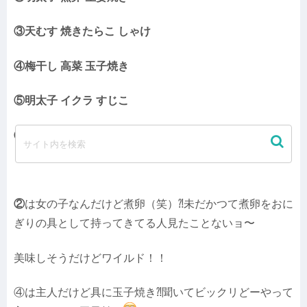
③天むす 焼きたらこ しゃけ
④梅干し 高菜 玉子焼き
⑤明太子 イクラ すじこ
⑥焼きたらこ シャケ 五目飯
②
は女の子なんだけど煮卵（笑）⁈未だかつて煮卵をおに
ぎりの具として持ってきてる人見たことないョ〜
美味しそうだけどワイルド！！
④は主人だけど具に玉子焼き⁈聞いてビックリ
どーやって