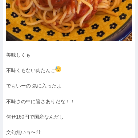
美味しくも
不味くもない肉だんご
でもいーの 気に入ったよ
不味さの中に旨さありだな！！
何せ160円で国産なんだし
文句無いョ〜⤴︎⤴︎