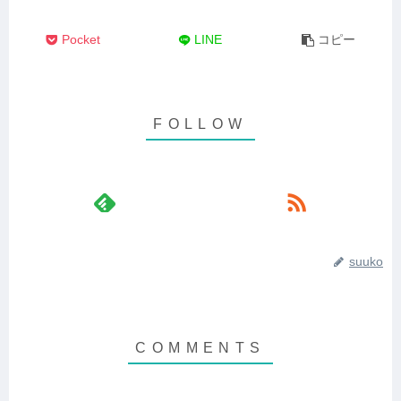
Pocket
LINE
コピー
suuko