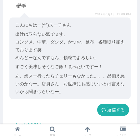
珊瑚
2017年5月1日 12:00 PM
こんにちはー(^^)スー子さん
出汁は取らない派でぇす。
コンソメ、中華、ダシダ、かつお、昆布、各種取り揃え
ております笑
めんどーなんですもん。顆粒でよろしい。
すごく美味しそうなご飯！食べたいですー！
あ、業スー行ったらチェリーもなかった。。。品揃え悪
いのかなー。店員さん、お世辞にも感じいいとは言えな
いから聞きづらいなー。
返信
kenich1014
2017年5月1日 2:18 PM
ホーム
検索
トップ
サイドバー