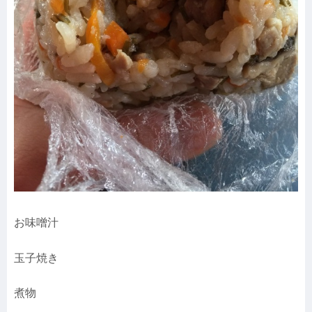
お味噌汁
玉子焼き
煮物