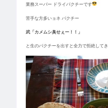
業務スーパー ドライパクチーです
苦手な方多いョネ パクチー
武「カメムシ臭せぇー！！」
と生のパクチーを出すと全力で拒絶して