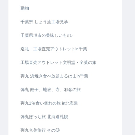
動物
千葉県 しょう油工場見学
千葉県旭市の美味しいもの♪
巡礼！工場直売アウトレットin千葉
工場直売アウトレット文明堂・全菓の旅
弾丸 浜焼き食べ放題まるはまin千葉
弾丸 餃子、地底、寺、邪念の旅
弾丸1泊食い倒れの旅 in北海道
弾丸ぼっち旅 北海道札幌
弾丸奄美旅行 その③