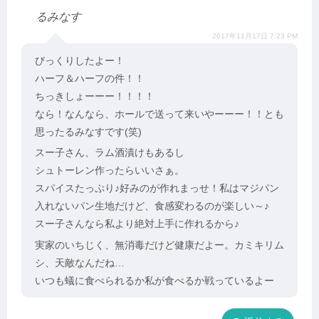
るみなす
2017年11月17日 7:23 PM
びっくりしたよー！
ハーフ＆ハーフの件！！
ちっきしょーーー！！！！
なら！なんなら、ホールで送って来いやーーー！！とも
思ったるみなすです(笑)
スー子さん、ラム酒漬けもあるし
シュトーレン作ったらいいさぁ。
スパイスたっぷり♪好みのが作れまっせ！私はマジパン
入れないパン生地だけど、食感変わるのが楽しい～♪
スー子さんなら私より絶対上手に作れるから♪
実家のいちじく、無消毒だけど健康だよー。カミキリム
シ、天敵なんだね…
いつも蟻に食べられるか私が食べるか戦っているよー