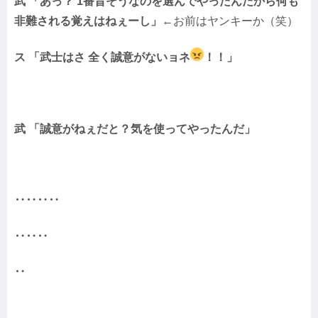
武 「あっ？ 1番旨そうなのを選んでやったんだから何も
非難される覚えはねぇーし」←
お前はヤンキーか（笑）
ス 「武士はさ 全く誠意がないョネ
！！」
武 「誠意がねぇだと？気を使ってやったんだ」
‥‥‥‥
‥‥‥
‥