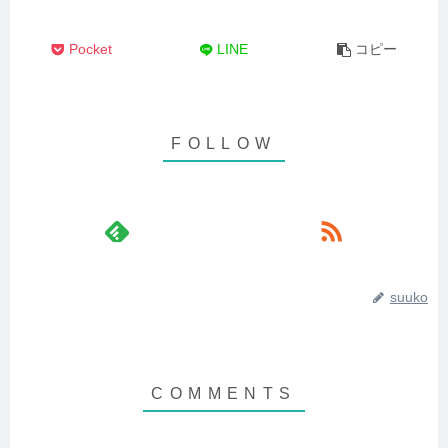
Pocket
LINE
コピー
suuko