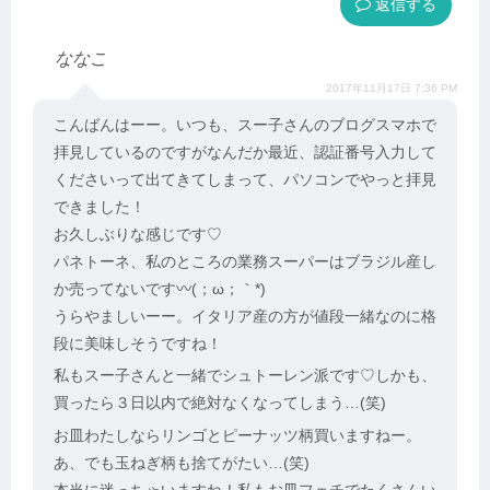
返信
ななこ
2017年11月17日 7:36 PM
こんばんはーー。いつも、スー子さんのブログスマホで
拝見しているのですがなんだか最近、認証番号入力して
くださいって出てきてしまって、パソコンでやっと拝見
できました！
お久しぶりな感じです♡
パネトーネ、私のところの業務スーパーはブラジル産し
か売ってないです〰️(；ω；｀*)
うらやましいーー。イタリア産の方が値段一緒なのに格
段に美味しそうですね！
私もスー子さんと一緒でシュトーレン派です♡しかも、
買ったら３日以内で絶対なくなってしまう…(笑)
お皿わたしならリンゴとピーナッツ柄買いますねー。
あ、でも玉ねぎ柄も捨てがたい…(笑)
本当に迷っちゃいますね！私もお皿フェチでたくさんい