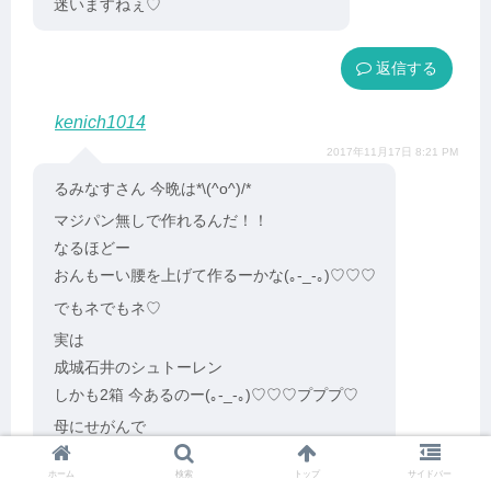
迷いますねぇ♡
返信
kenich1014
2017年11月17日 8:21 PM
るみなすさん 今晩は*\(^o^)/*
マジパン無しで作れるんだ！！
なるほどー
おんもーい腰を上げて作るーかな(｡-_-｡)♡♡♡
でもネでもネ♡
実は
成城石井のシュトーレン
しかも2箱 今あるのー(｡-_-｡)♡♡♡プププ♡
母にせがんで
宅急便で送ってもらった
ホーム
検索
トップ
サイドバー
幸せ者のスー子です(｡-_-｡)←パラサイト娘