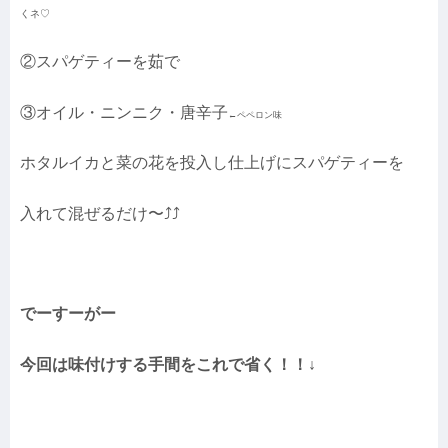
くネ♡
②スパゲティーを茹で
③オイル・ニンニク・唐辛子
←ペペロン味
ホタルイカと菜の花を投入し仕上げにスパゲティーを
入れて混ぜるだけ〜⤴︎⤴︎
でーすーがー
今回は味付けする手間をこれで省く！！↓