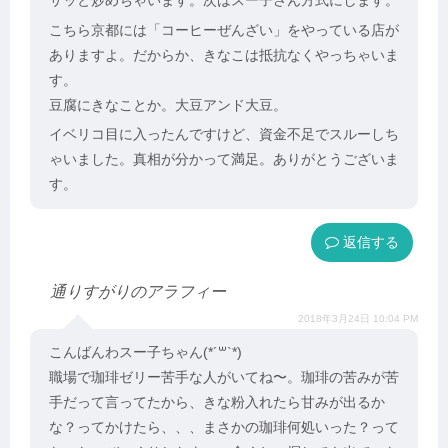
サッと炒めちゃいます。次はスー子さん方式にします。
こちら京都には「コーヒーぜんざい」をやっている店が
ありますよ。だからか、きなこは抵抗なくやっちゃいま
す。
豆腐にきなことか。大豆アンド大豆。
イベリコ目に入ったんですけど、資金不足でスルーしち
ゃいました。真相が分かって満足。ありがとうございま
す。
返信
通りすがりのアラフィー
2018年3月24日 10:04 PM
こんばんわスー子ちゃん(*´꒳`*)
職場で珈琲ゼリー苦手な人がいてね〜。珈琲の苦みが苦
手だって言ってたから、きな粉入れたら甘みが出るか
な？ってかけたら、、、まさかの珈琲何処いった？って