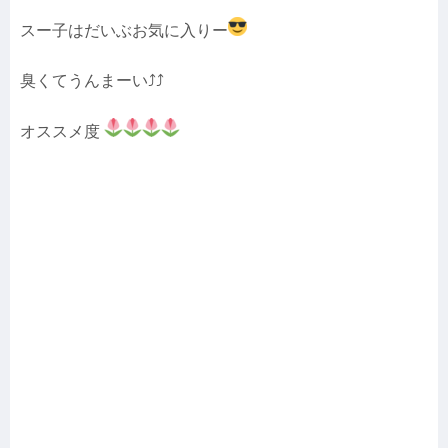
スー子はだいぶお気に入りー
臭くてうんまーい⤴︎⤴︎
オススメ度