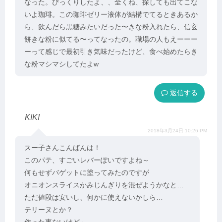
なった。びっくりしたよ、、全くね、探しても出てこな
いよ珈琲。この珈琲ゼリー液体が結構でてるときあるか
ら、飲んだら黒糖みたいだった〜きな粉入れたら、信玄
餅きな粉に似てる〜ってなったの。職場の人もえーーー
ーって感じで最初引き気味だったけど、食べ始めたらき
な粉マシマシしてたよw
返信
KIKI
2018年3月24日 10:26 PM
スー子さんこんばんは！
このパテ、すごいレバーぽいですよね～
何もせずバゲットに塗ってみたのですが
オニオンスライスかみじんぎりを混ぜようかなと…
ただ値段は安いし、何かに使えないかしら…
テリーヌとか？
作った事ないけど～