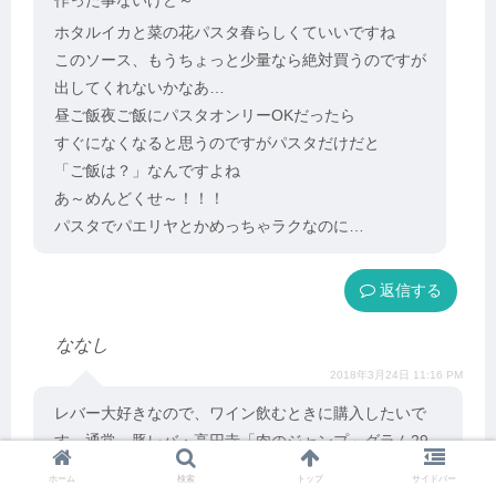
ホタルイカと菜の花パスタ春らしくていいですね
このソース、もうちょっと少量なら絶対買うのですが
出してくれないかなあ…
昼ご飯夜ご飯にパスタオンリーOKだったら
すぐになくなると思うのですがパスタだけだと
「ご飯は？」なんですよね
あ～めんどくせ～！！！
パスタでパエリヤとかめっちゃラクなのに…
返信
ななし
2018年3月24日 11:16 PM
レバー大好きなので、ワイン飲むときに購入したいで
す。通常、豚レバ・高円寺「肉のジャンプ」グラム29
円（火曜ぞろ目セールで22円）が基本なんで、ちょっ
ホーム
検索
トップ
サイドバー
ぴり贅沢になりますｗ