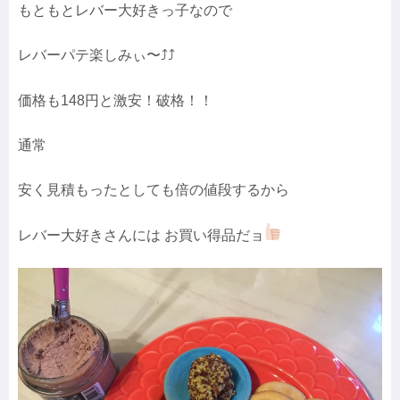
もともとレバー大好きっ子なので
レバーパテ楽しみぃ〜⤴︎⤴︎
価格も148円と激安！破格！！
通常
安く見積もったとしても倍の値段するから
レバー大好きさんには お買い得品だョ