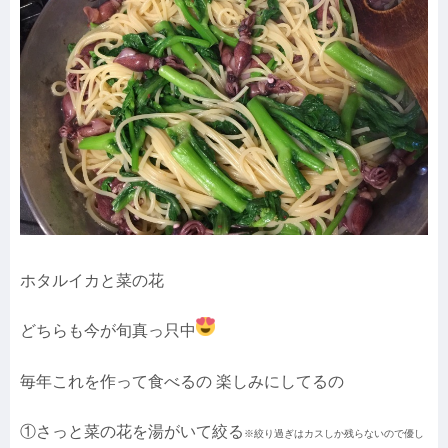
ホタルイカと菜の花
どちらも今が旬真っ只中
毎年これを作って食べるの 楽しみにしてるの
①さっと菜の花を湯がいて絞る
※絞り過ぎはカスしか残らないので優し