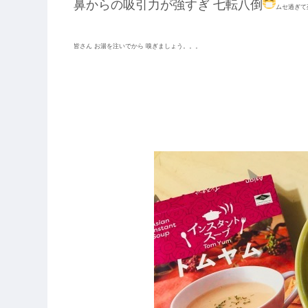
鼻からの吸引力が強すぎ 七転八倒
ムセ過ぎて
皆さん お湯を注いでから 嗅ぎましょう。。。