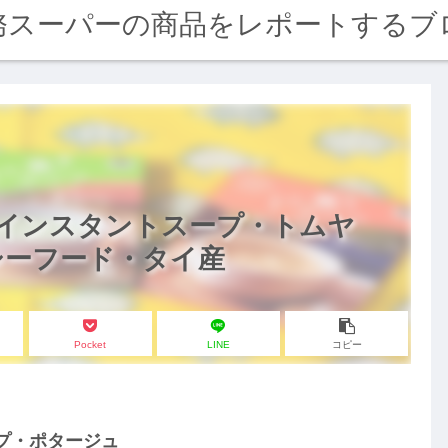
務スーパーの商品をレポートするブ
 インスタントスープ・トムヤ
シーフード・タイ産
Pocket
LINE
コピー
プ・ポタージュ