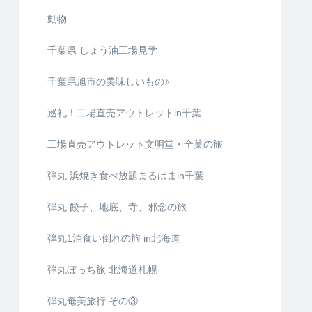
動物
千葉県 しょう油工場見学
千葉県旭市の美味しいもの♪
巡礼！工場直売アウトレットin千葉
工場直売アウトレット文明堂・全菓の旅
弾丸 浜焼き食べ放題まるはまin千葉
弾丸 餃子、地底、寺、邪念の旅
弾丸1泊食い倒れの旅 in北海道
弾丸ぼっち旅 北海道札幌
弾丸奄美旅行 その③