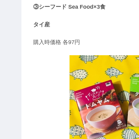
③シーフード Sea Food×3食
タイ産
購入時価格 各97円