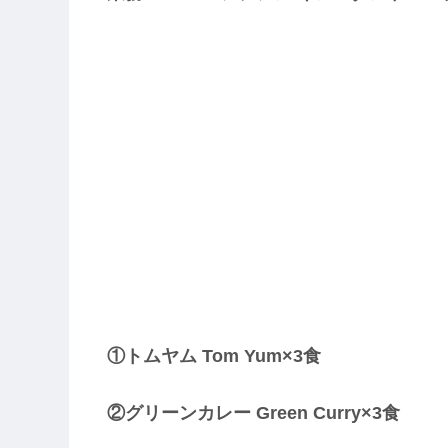
①トムヤム Tom Yum×3食
②グリーンカレー Green Curry×3食