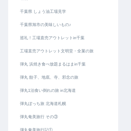
千葉県 しょう油工場見学
千葉県旭市の美味しいもの♪
巡礼！工場直売アウトレットin千葉
工場直売アウトレット文明堂・全菓の旅
弾丸 浜焼き食べ放題まるはまin千葉
弾丸 餃子、地底、寺、邪念の旅
弾丸1泊食い倒れの旅 in北海道
弾丸ぼっち旅 北海道札幌
弾丸奄美旅行 その③
弾丸奄美旅行記①