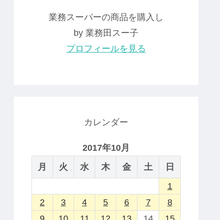
業務スーパーの商品を購入し
by 業務田スー子
プロフィールを見る
カレンダー
2017年10月
月
火
水
木
金
土
日
1
2
3
4
5
6
7
8
9
10
11
12
13
14
15