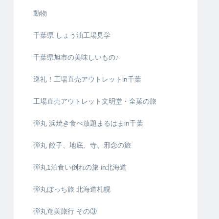
動物
千葉県 しょう油工場見学
千葉県旭市の美味しいもの♪
巡礼！工場直売アウトレットin千葉
工場直売アウトレット文明堂・全菓の旅
弾丸 浜焼き食べ放題まるはまin千葉
弾丸 餃子、地底、寺、邪念の旅
弾丸1泊食い倒れの旅 in北海道
弾丸ぼっち旅 北海道札幌
弾丸奄美旅行 その③