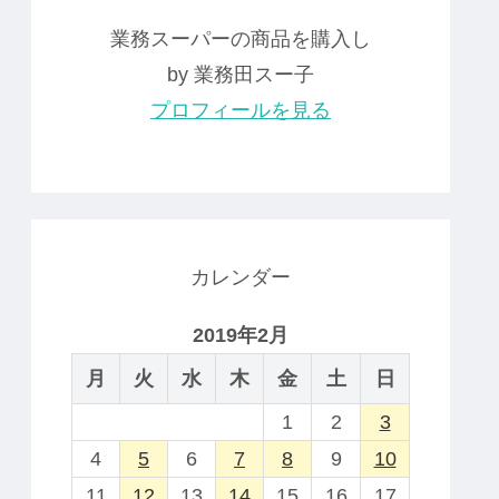
業務スーパーの商品を購入し
by 業務田スー子
プロフィールを見る
カレンダー
2019年2月
月
火
水
木
金
土
日
1
2
3
4
5
6
7
8
9
10
11
12
13
14
15
16
17