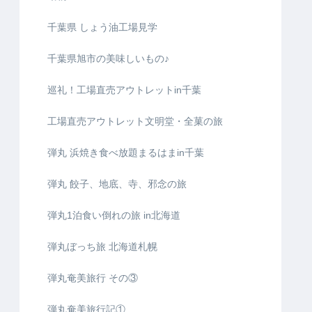
千葉県 しょう油工場見学
千葉県旭市の美味しいもの♪
巡礼！工場直売アウトレットin千葉
工場直売アウトレット文明堂・全菓の旅
弾丸 浜焼き食べ放題まるはまin千葉
弾丸 餃子、地底、寺、邪念の旅
弾丸1泊食い倒れの旅 in北海道
弾丸ぼっち旅 北海道札幌
弾丸奄美旅行 その③
弾丸奄美旅行記①